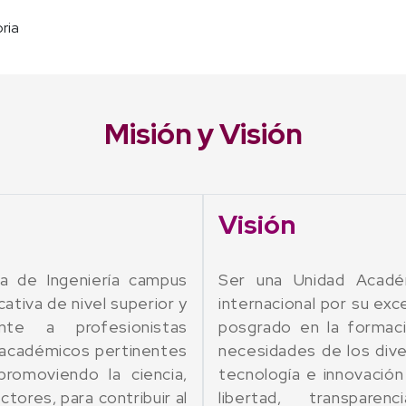
oria
Misión y Visión
Visión
ria de Ingeniería campus
Ser una Unidad Acadé
cativa de nivel superior y
internacional por su exc
te a profesionistas
posgrado en la formaci
 académicos pertinentes
necesidades de los dive
promoviendo la ciencia,
tecnología e innovación
tores, para contribuir al
libertad, transpar