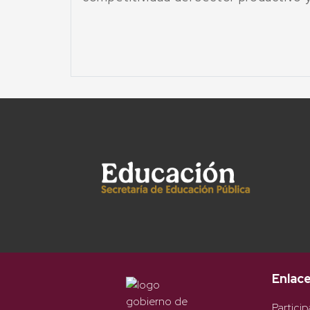
Enlac
Particip