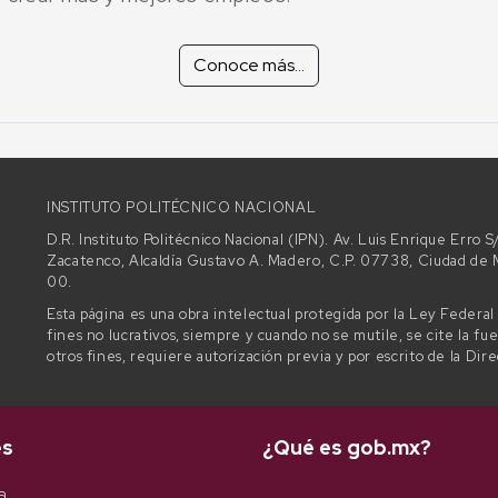
Conoce más...
INSTITUTO POLITÉCNICO NACIONAL
D.R. Instituto Politécnico Nacional (IPN). Av. Luis Enrique Erro
Zacatenco, Alcaldía Gustavo A. Madero, C.P. 07738, Ciudad d
00.
Esta página es una obra intelectual protegida por la Ley Federa
fines no lucrativos, siempre y cuando no se mutile, se cite la fu
otros fines, requiere autorización previa y por escrito de la Dir
es
¿Qué es gob.mx?
a