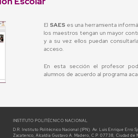
ión Escolar
El
SAES
es una herramienta informát
los maestros tengan un mayor contro
y a su vez ellos puedan consultarl
acceso.
En esta sección el profesor podr
alumnos de acuerdo al programa aca
INSTITUTO POLITÉCNICO NACIONAL
D.R. Instituto Politécnico Nacional (IPN). Av. Luis Enrique Erro
Zacatenco, Alcaldía Gustavo A. Madero, C.P. 07738, Ciudad d