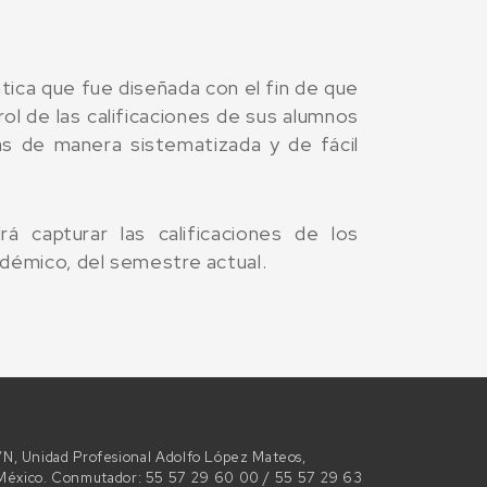
ica que fue diseñada con el fin de que
l de las calificaciones de sus alumnos
as de manera sistematizada y de fácil
á capturar las calificaciones de los
démico, del semestre actual.
 S/N, Unidad Profesional Adolfo López Mateos,
e México. Conmutador: 55 57 29 60 00 / 55 57 29 63